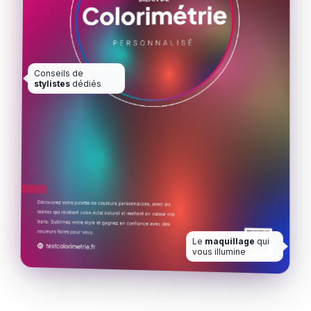
Conseils de
stylistes
dédiés
Le
maquillage
qui
vous illumine