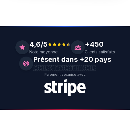
4,6/5
+450
Note moyenne
Clients satisfaits
Présent dans +20 pays
🇪🇸
🇺🇸
🇫🇷
🇮🇹
🇲🇽
🇨🇱
Paiement sécurisé avec